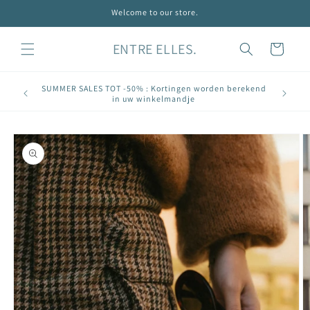
Meteen
Welcome to our store.
naar de
content
ENTRE ELLES.
Winkelwagen
SUMMER SALES TOT -50% : Kortingen worden berekend
OPG
in uw winkelmandje
Ga direct naar
productinformatie